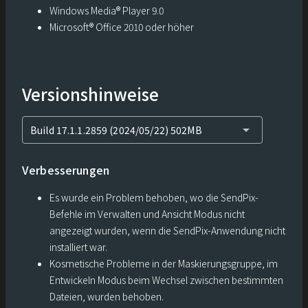
Windows Media® Player 9.0
Microsoft® Office 2010 oder höher
Versionshinweise
arrow_drop_down
Build 17.1.1.2859 (2024/05/22) 502MB
Verbesserungen
Es wurde ein Problem behoben, wo die SendPix-
Befehle im Verwalten und Ansicht Modus nicht
angezeigt wurden, wenn die SendPix-Anwendung nicht
installiert war.
Kosmetische Probleme in der Maskierungsgruppe, im
Entwickeln Modus beim Wechsel zwischen bestimmten
Dateien, wurden behoben.