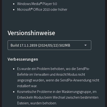
Windows Media® Player 9.0
Microsoft® Office 2010 oder höher
Versionshinweise
arrow_drop_down
Build 17.1.1.2859 (2024/05/22) 502MB
Verbesserungen
Es wurde ein Problem behoben, wo die SendPix-
Befehle im Verwalten und Ansicht Modus nicht
angezeigt wurden, wenn die SendPix-Anwendung nicht
installiert war.
Kosmetische Probleme in der Maskierungsgruppe, im
Entwickeln Modus beim Wechsel zwischen bestimmten
Dateien, wurden behoben.