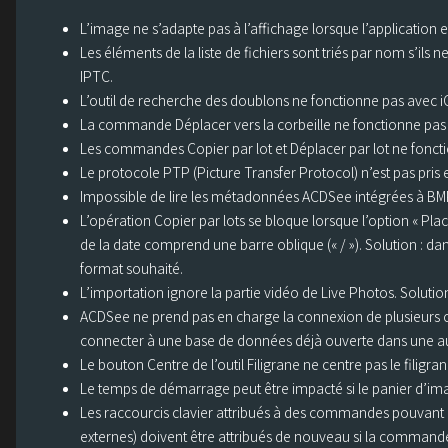
L’image ne s’adapte pas à l’affichage lorsque l’application e
Les éléments de la liste de fichiers sont triés par nom s’il
IPTC.
L’outil de recherche des doublons ne fonctionne pas avec i
La commande Déplacer vers la corbeille ne fonctionne pas 
Les commandes Copier par lot et Déplacer par lot ne foncti
Le protocole PTP (Picture Transfer Protocol) n’est pas pris 
Impossible de lire les métadonnées ACDSee intégrées à BM
L’opération Copier par lots se bloque lorsque l’option « Plac
de la date comprend une barre oblique (« / »). Solution : 
format souhaité.
L’importation ignore la partie vidéo de Live Photos. Solutio
ACDSee ne prend pas en charge la connexion de plusieurs c
connecter à une base de données déjà ouverte dans une au
Le bouton Centre de l’outil Filigrane ne centre pas le filigran
Le temps de démarrage peut être impacté si le panier d’i
Les raccourcis clavier attribués à des commandes pouvant 
externes) doivent être attribués de nouveau si la comman