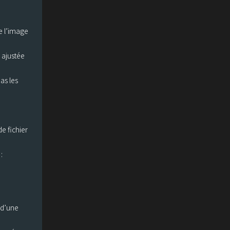
e l’image
 ajustée
as les
e fichier
:
 d’une