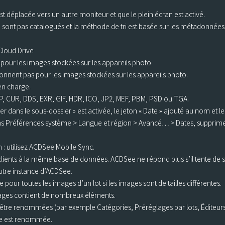
st déplacée vers un autre moniteur et que le plein écran est activé.
s ne sont pas catalogués et la méthode de tri est basée sur les métadonnées
Cloud Drive
pour les images stockées sur les appareils photo
onnent pas pour les images stockées sur les appareils photo.
en charge.
P, CUR, DDS, EXR, GIF, HDR, ICO, JP2, MEF, PBM, PSD ou TGA.
er dans le sous-dossier » est activée, le jeton « Date » ajouté au nom et l
dans Préférences système > Langue et région > Avancé… > Dates, supprimez
n : utilisez ACDSee Mobile Sync.
lients à la même base de données. ACDSee ne répond plus s’il tente de 
tre instance d’ACDSee.
e pour toutes les images d’un lot si les images sont de tailles différentes.
mages contient de nombreux éléments.
être renommées (par exemple Catégories, Préréglages par lots, Éditeur
de est renommée.