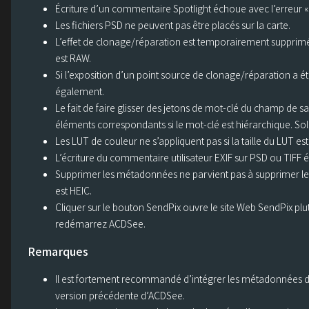
Écriture d’un commentaire Spotlight échoue avec l’erreur « 
Les fichiers PSD ne peuvent pas être placés sur la carte.
L’effet de clonage/réparation est temporairement supprimé d
est RAW.
Si l’exposition d’un point source de clonage/réparation a ét
également.
Le fait de faire glisser des jetons de mot-clé du champ de s
éléments correspondants si le mot-clé est hiérarchique. Soluti
Les LUT de couleur ne s’appliquent pas si la taille du LUT es
L’écriture du commentaire utilisateur EXIF sur PSD ou TIFF éc
Supprimer les métadonnées ne parvient pas à supprimer les
est HEIC.
Cliquer sur le bouton SendPix ouvre le site Web SendPix plutôt
redémarrez ACDSee.
Remarques
Il est fortement recommandé d’intégrer les métadonnées d
version précédente d’ACDSee.