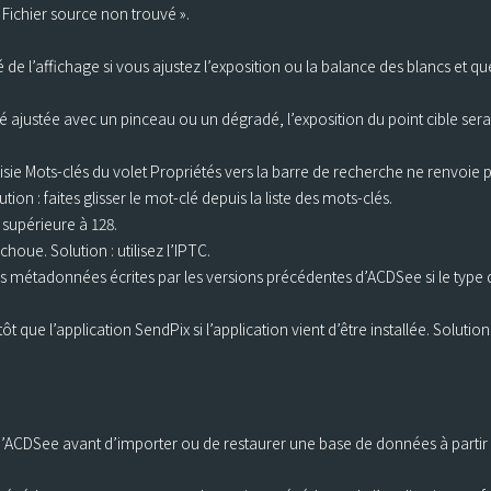
Fichier source non trouvé ».
e l’affichage si vous ajustez l’exposition ou la balance des blancs et qu
é ajustée avec un pinceau ou un dégradé, l’exposition du point cible sera
aisie Mots-clés du volet Propriétés vers la barre de recherche ne renvoie p
on : faites glisser le mot-clé depuis la liste des mots-clés.
t supérieure à 128.
houe. Solution : utilisez l’IPTC.
 métadonnées écrites par les versions précédentes d’ACDSee si le type d
 que l’application SendPix si l’application vient d’être installée. Solution 
’ACDSee avant d’importer ou de restaurer une base de données à partir