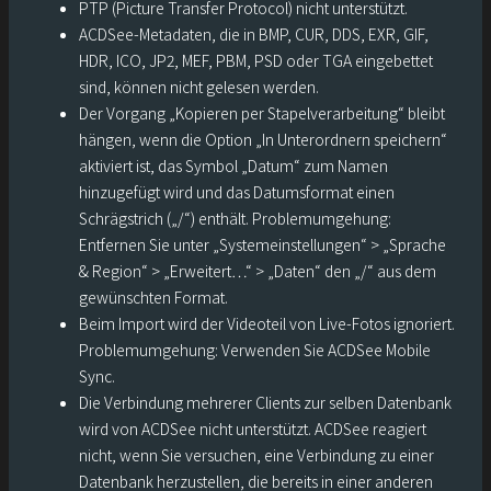
PTP (Picture Transfer Protocol) nicht unterstützt.
ACDSee-Metadaten, die in BMP, CUR, DDS, EXR, GIF,
HDR, ICO, JP2, MEF, PBM, PSD oder TGA eingebettet
sind, können nicht gelesen werden.
Der Vorgang „Kopieren per Stapelverarbeitung“ bleibt
hängen, wenn die Option „In Unterordnern speichern“
aktiviert ist, das Symbol „Datum“ zum Namen
hinzugefügt wird und das Datumsformat einen
Schrägstrich („/“) enthält. Problemumgehung:
Entfernen Sie unter „Systemeinstellungen“ > „Sprache
& Region“ > „Erweitert…“ > „Daten“ den „/“ aus dem
gewünschten Format.
Beim Import wird der Videoteil von Live-Fotos ignoriert.
Problemumgehung: Verwenden Sie ACDSee Mobile
Sync.
Die Verbindung mehrerer Clients zur selben Datenbank
wird von ACDSee nicht unterstützt. ACDSee reagiert
nicht, wenn Sie versuchen, eine Verbindung zu einer
Datenbank herzustellen, die bereits in einer anderen